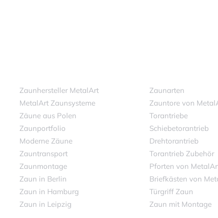
Zaunhersteller MetalArt
Zaunarten
MetalArt Zaunsysteme
Zauntore von Metal
Zäune aus Polen
Torantriebe
Zaunportfolio
Schiebetorantrieb
Moderne Zäune
Drehtorantrieb
Zauntransport
Torantrieb Zubehör
Zaunmontage
Pforten von MetalAr
Zaun in Berlin
Briefkästen von Met
Zaun in Hamburg
Türgriff Zaun
Zaun in Leipzig
Zaun mit Montage