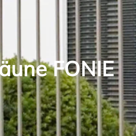
äune FONIE