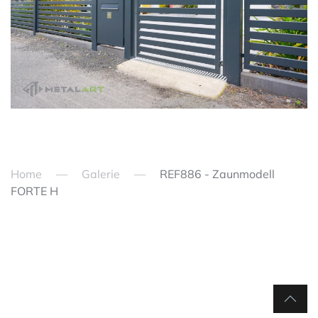
zoom in
Home
Galerie
REF886 - Zaunmodell
FORTE H