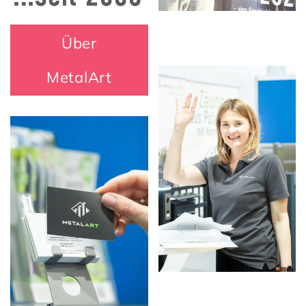
Über
MetalArt