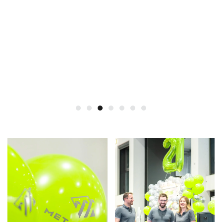
Zäune - Tore - Briefkästen 
EINFACH und SMART!
Zaunanlage REF1349
Zaunanlage REF11